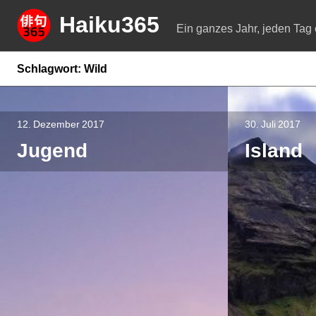
Springe
Haiku365
zum
Ein ganzes Jahr, jeden Tag 
Inhalt
Schlagwort:
Wild
12. Dezember 2017
30. Juli 2017
Jugend
Island