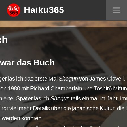
Springe
Haiku365
Sei
zum
um
Inhalt
ch
war das Buch
er las ich das erste Mal
Shogun
von James Clavell.
 von 1980 mit Richard Chamberlain und Toshirō Mifu
ierte. Später las ich
Shogun
teils einmal im Jahr, i
gt viel mehr Details über die japanische Kultur, die 
gt werden konnten.