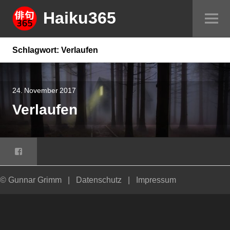
Springe
Haiku365
Sei
zum
um
Inhalt
Schlagwort:
Verlaufen
24. November 2017
Verlaufen
Facebook
© Gunnar Grimm
|
Datenschutz
|
Impressum