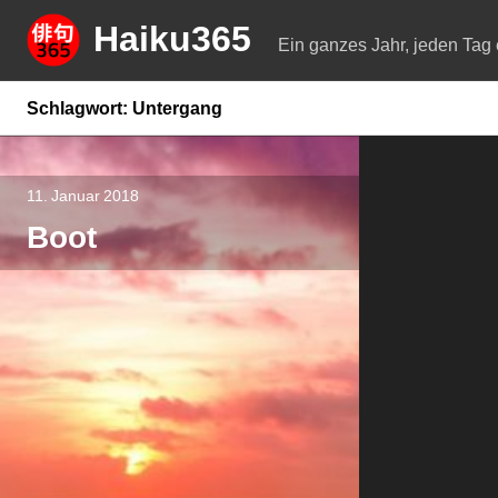
Springe
Haiku365
zum
Ein ganzes Jahr, jeden Tag 
Inhalt
Schlagwort:
Untergang
11. Januar 2018
Boot