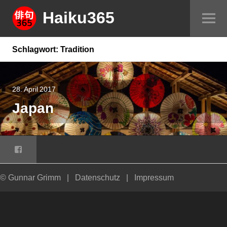
Springe
Haiku365
Sei
zum
um
Inhalt
Schlagwort:
Tradition
28. April 2017
Japan
Facebook
© Gunnar Grimm
|
Datenschutz
|
Impressum