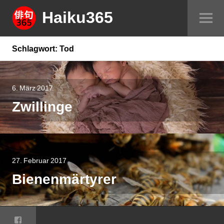
Springe
Haiku365
Sei
zum
um
Inhalt
Schlagwort:
Tod
6. März 2017
Zwillinge
27. Februar 2017
Bienenmärtyrer
Facebook