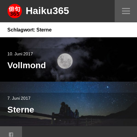
Springe
Haiku365
Sei
zum
um
Inhalt
Schlagwort:
Sterne
10. Juni 2017
Vollmond
7. Juni 2017
Sterne
Facebook