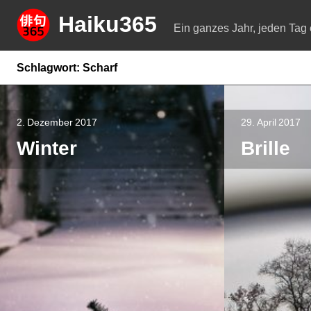
Springe
Haiku365
zum
Ein ganzes Jahr, jeden Tag 
Inhalt
Schlagwort:
Scharf
2. Dezember 2017
29. April 2017
Winter
Brille