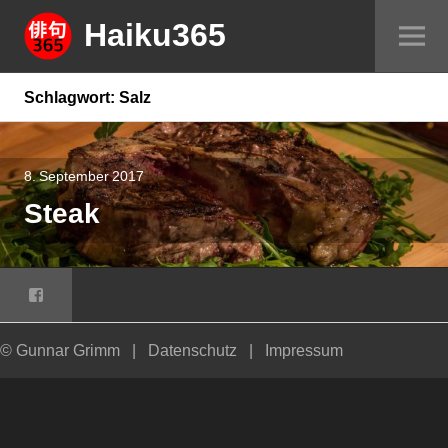
Springe
Haiku365
Sei
zum
um
Inhalt
Schlagwort:
Salz
8. September 2017
Steak
Facebook
© Gunnar Grimm
|
Datenschutz
|
Impressum