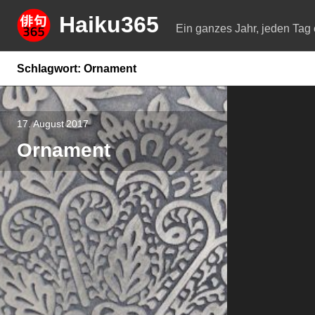
Springe
Haiku365
zum
Ein ganzes Jahr, jeden Tag 
Inhalt
Schlagwort:
Ornament
17. August 2017
Ornament