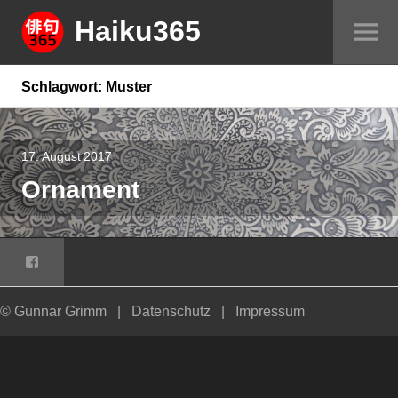
Springe
Haiku365
Sei
zum
um
Inhalt
Schlagwort:
Muster
17. August 2017
Ornament
Facebook
© Gunnar Grimm
|
Datenschutz
|
Impressum