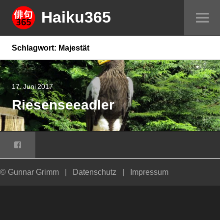
Springe
Haiku365
Sei
zum
um
Inhalt
Schlagwort:
Majestät
17. Juni 2017
Riesenseeadler
Facebook
© Gunnar Grimm
|
Datenschutz
|
Impressum