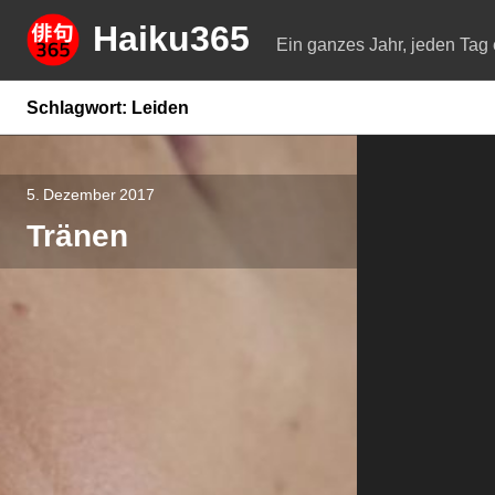
Springe
Haiku365
zum
Ein ganzes Jahr, jeden Tag 
Inhalt
Schlagwort:
Leiden
5. Dezember 2017
Tränen