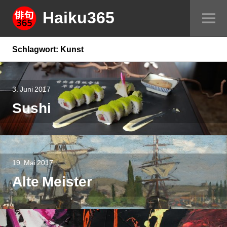
Springe
Haiku365
Sei
zum
um
Inhalt
Schlagwort:
Kunst
3. Juni 2017
Sushi
19. Mai 2017
Alte Meister