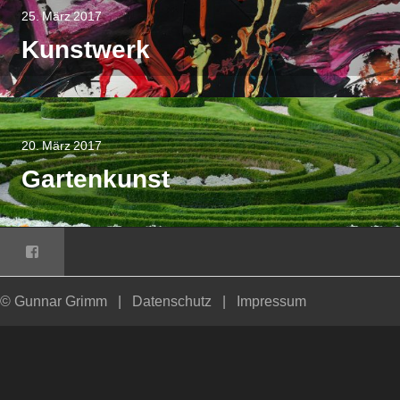
25. März 2017
Kunstwerk
20. März 2017
Gartenkunst
Facebook
© Gunnar Grimm
|
Datenschutz
|
Impressum