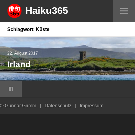
Springe
Haiku365
Sei
zum
um
Inhalt
Schlagwort:
Küste
22. August 2017
Irland
Facebook
© Gunnar Grimm
|
Datenschutz
|
Impressum