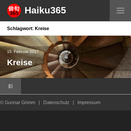
Springe
Haiku365
Sei
zum
um
Inhalt
Schlagwort:
Kreise
15. Februar 2017
Kreise
Facebook
© Gunnar Grimm
|
Datenschutz
|
Impressum