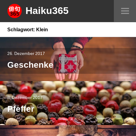
Springe
Haiku365
Sei
zum
um
Inhalt
Schlagwort:
Klein
Beitrags-
Navigation
26. Dezember 2017
Geschenke
8. Dezember 2017
Pfeffer