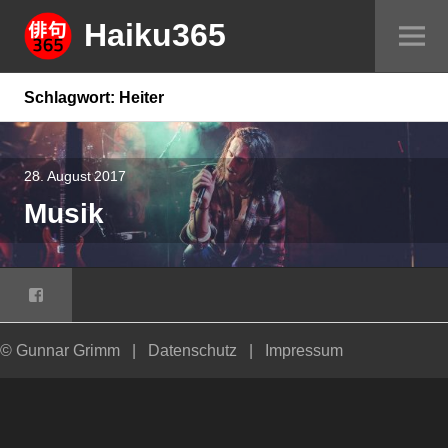
Springe
Haiku365
Sei
zum
um
Inhalt
Schlagwort:
Heiter
28. August 2017
Musik
Facebook
© Gunnar Grimm
|
Datenschutz
|
Impressum