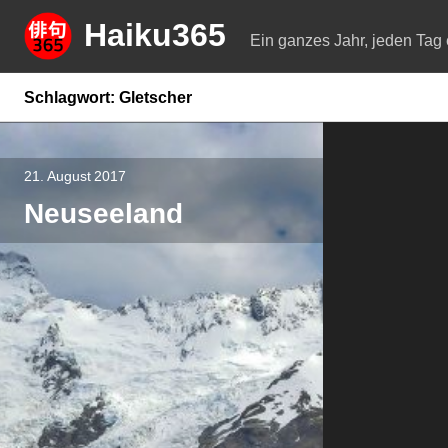
Springe
Haiku365
zum
Ein ganzes Jahr, jeden Tag 
Inhalt
Schlagwort:
Gletscher
21. August 2017
Neuseeland