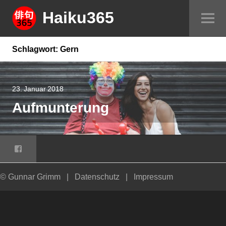
Springe
Haiku365
Sei
zum
um
Inhalt
Schlagwort:
Gern
23. Januar 2018
Aufmunterung
Facebook
© Gunnar Grimm
|
Datenschutz
|
Impressum