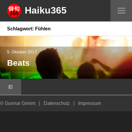
Springe
Haiku365
Sei
zum
um
Inhalt
Schlagwort:
Fühlen
5. Oktober 2017
Beats
Facebook
© Gunnar Grimm
|
Datenschutz
|
Impressum