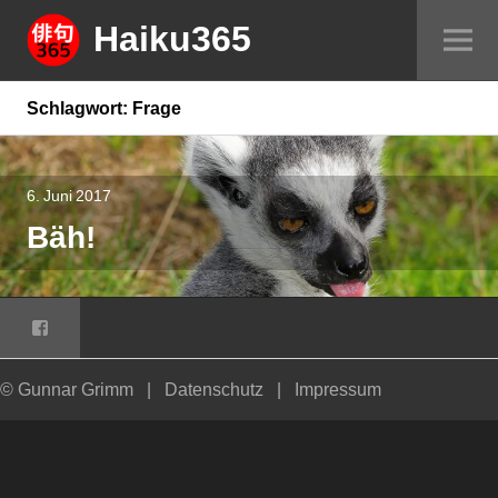
Springe
Haiku365
Sei
zum
um
Inhalt
Schlagwort:
Frage
6. Juni 2017
Bäh!
Facebook
© Gunnar Grimm
|
Datenschutz
|
Impressum