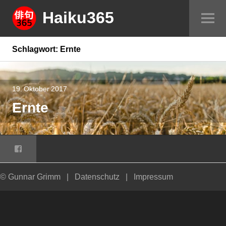
Springe
Haiku365
Sei
zum
um
Inhalt
Schlagwort:
Ernte
19. Oktober 2017
Ernte
Facebook
© Gunnar Grimm
|
Datenschutz
|
Impressum