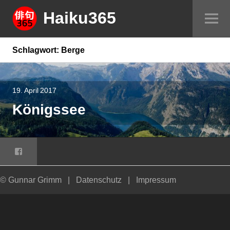
Springe
Haiku365
Sei
zum
um
Inhalt
Schlagwort:
Berge
19. April 2017
Königssee
Facebook
© Gunnar Grimm
|
Datenschutz
|
Impressum