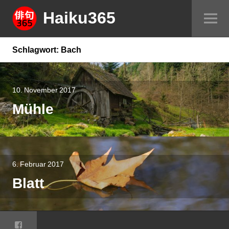
Springe
Haiku365
Sei
zum
um
Inhalt
Schlagwort:
Bach
10. November 2017
Mühle
6. Februar 2017
Blatt
Facebook