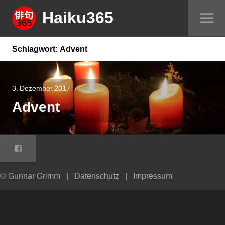
Springe
Haiku365
Sei
zum
um
Inhalt
Schlagwort:
Advent
3. Dezember 2017
Advent
Facebook
© Gunnar Grimm
|
Datenschutz
|
Impressum