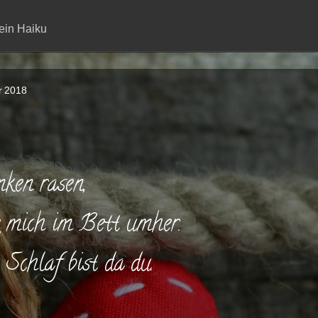
ein Haiku
r 2018
ken rasen,
 mich im Bett umher.
 Schlaf bist da du.