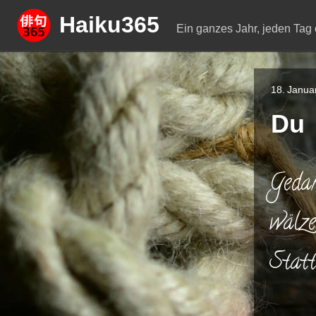
Springe
Haiku365
zum
Ein ganzes Jahr, jeden Tag 
Inhalt
18. Janua
Du
Gedan
wälze
Statt