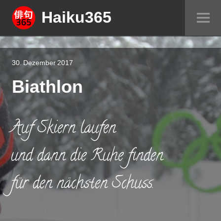
Springe
Haiku365
Sei
zum
um
Inhalt
30. Dezember 2017
Biathlon
Auf Skiern laufen
und dann die Ruhe finden
für den nächsten Schuss.