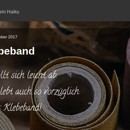
ein Haiku
mber 2017
beband
llt sich leicht ab
lebt auch so vorzüglich:
 Klebeband!