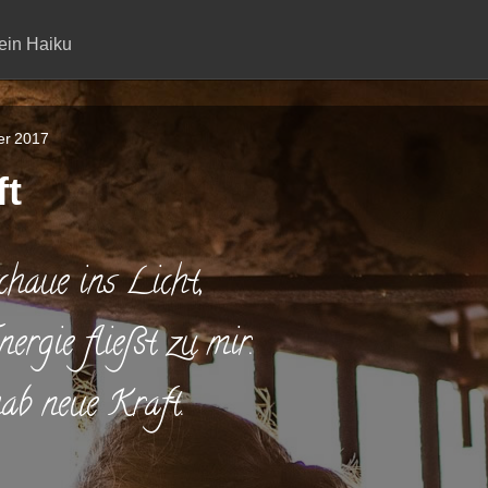
ein Haiku
er 2017
ft
chaue ins Licht,
nergie fließt zu mir.
ab neue Kraft.