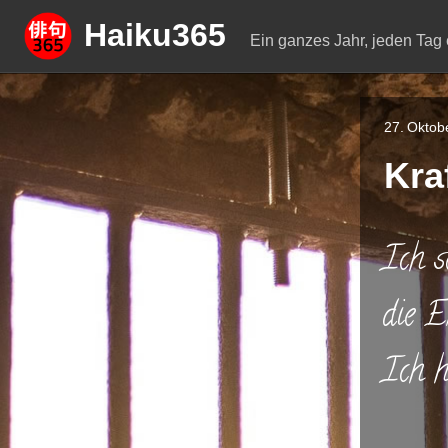
Springe
Haiku365
zum
Ein ganzes Jahr, jeden Tag 
Inhalt
27. Oktob
Kra
Ich s
die E
Ich h