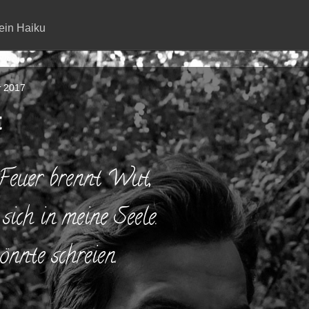
ein Haiku
r 2017
t
Feuer brennt Wut,
 sich in meine Seele.
önnte schreien.