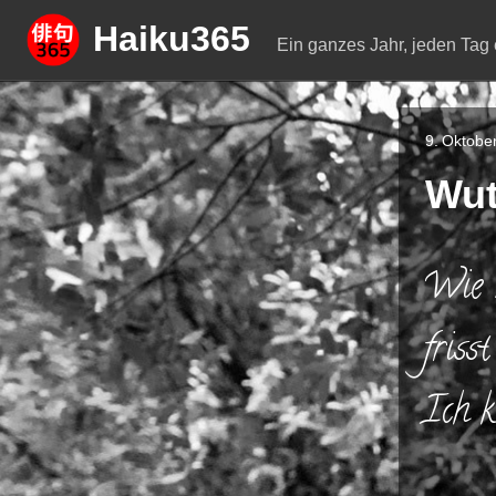
Springe
Haiku365
zum
Ein ganzes Jahr, jeden Tag 
Inhalt
9. Oktobe
Wu
Wie 
frisst
Ich k