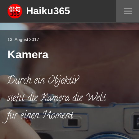
Springe
Haiku365
Sei
zum
um
Inhalt
13. August 2017
Kamera
Durch ein Objektiv
sieht die Kamera die Welt
für einen Moment.