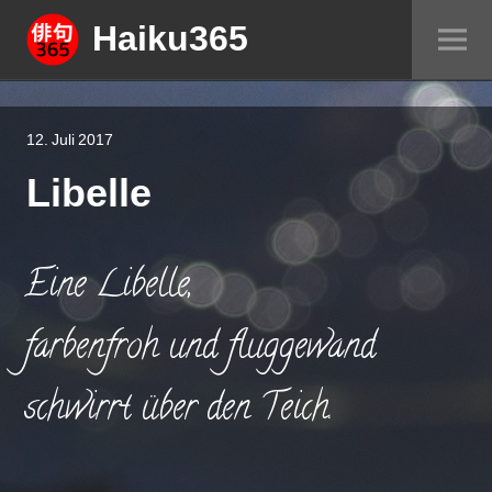
Springe
Haiku365
Sei
zum
um
Inhalt
12. Juli 2017
Libelle
Eine Libelle,
farbenfroh und fluggewand
schwirrt über den Teich.