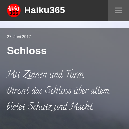
Springe
Haiku365
Sei
zum
um
Inhalt
27. Juni 2017
Schloss
Mit Zinnen und Turm,
thront das Schloss über allem,
bietet Schutz und Macht.