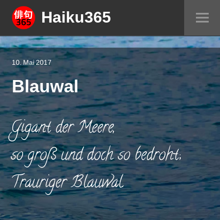
Springe
Haiku365
Sei
zum
um
Inhalt
10. Mai 2017
Blauwal
Gigant der Meere,
so groß und doch so bedroht;
Trauriger Blauwal.