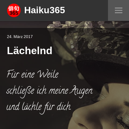
Springe
Haiku365
Sei
zum
um
Inhalt
24. März 2017
Lächelnd
Für eine Weile
schließe ich meine Augen
und lächle für dich.