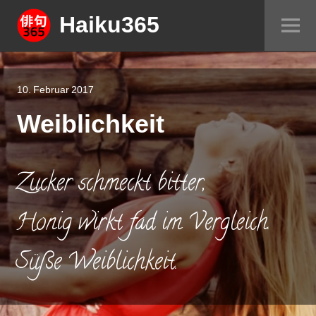
Springe
Haiku365
Sei
zum
um
Inhalt
10. Februar 2017
Weiblichkeit
Zucker schmeckt bitter,
Honig wirkt fad im Vergleich.
Süße Weiblichkeit.